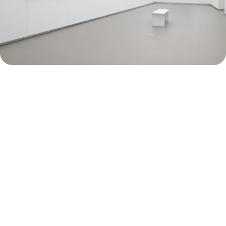
Smo eden od glavnih zasebnih podpornikov
kulture v državi
Ponašamo se z nepremičninami, ki so kulturni
spomeniki državnega in lokalnega pomena, naše
premične zbirke kulturne dediščine – NLB Umetniška
Zbirka, NLB Muzejska zbirka bančnih predmetov in
NLB Numizmatična zbirka – so bile oktobra 2018