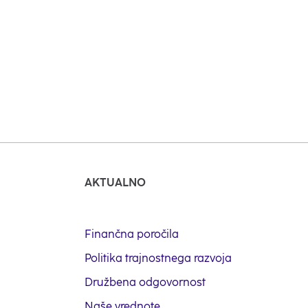
Pokaži več
AKTUALNO
Finančna poročila
Politika trajnostnega razvoja
Družbena odgovornost
Naše vrednote