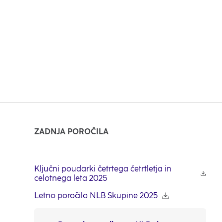
v
novem
zavihku
ZADNJA POROČILA
Ključni poudarki četrtega četrtletja in
celotnega leta 2025
Letno poročilo NLB Skupine 2025