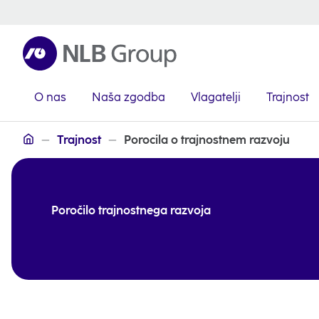
O nas
Naša zgodba
Vlagatelji
Trajnost
NLB Skupina
Trajnost
Porocila o trajnostnem razvoju
Poročilo trajnostnega razvoja