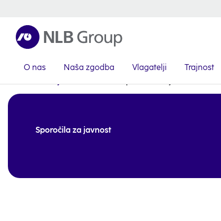
O nas
Naša zgodba
Vlagatelji
Trajnost
NLB Skupina
Medijsko središče
Sporočila za javnost
Sporočila za javnost