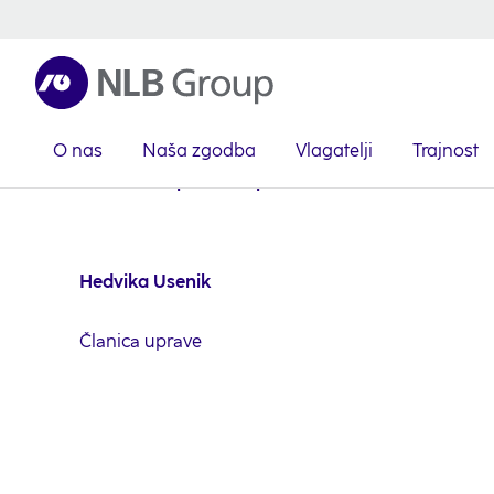
O nas
Naša zgodba
Vlagatelji
Trajnost
NLB Skupina
O NLB Skupini
Uprava NLB d. d.
Hedvika 
Hedvika Usenik
Članica uprave