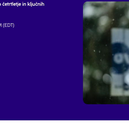
četrtletje in ključnih
M (EDT)