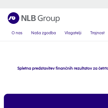
O nas
Naša zgodba
Vlagatelji
Trajnost
Spletna predstavitev finančnih rezultatov za četrto