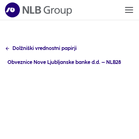
Dolžniški vrednostni papirji
Obveznice Nove Ljubljanske banke d.d. – NLB28
Odpri
v
nove
zavih
Nova Ljubljanska banka d.d.,