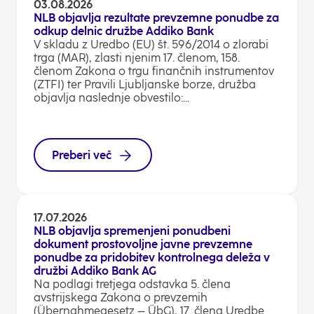
03.08.2026
NLB objavlja rezultate prevzemne ponudbe za
odkup delnic družbe Addiko Bank
V skladu z Uredbo (EU) št. 596/2014 o zlorabi
trga (MAR), zlasti njenim 17. členom, 158.
členom Zakona o trgu finančnih instrumentov
(ZTFI) ter Pravili Ljubljanske borze, družba
objavlja naslednje obvestilo:...
Preberi več
17.07.2026
NLB objavlja spremenjeni ponudbeni
dokument prostovoljne javne prevzemne
ponudbe za pridobitev kontrolnega deleža v
družbi Addiko Bank AG
Na podlagi tretjega odstavka 5. člena
avstrijskega Zakona o prevzemih
(Übernahmegesetz – ÜbG), 17. člena Uredbe