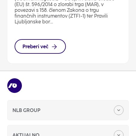
(EU) št. 596/2014 o zlorabi trga (MAR), v
povezavi s 158. členom Zakona o trgu
finančnih instrumentov (ZTFI-1) ter Pravili
Ljubljanske bor...
Preberi več
NLB GROUP
O nas
AKTUALNO