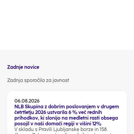
NLB d.d. ne namerava storiti ničesar za dopustitev
javne ponudbe obveznic v katerikoli državi.
Odnosi z vlagatelji
Zadnje novice
Zadnja sporočila za javnost
06.08.2026
NLB Skupina z dobrim poslovanjem v drugem
četrtletju 2026 ustvarila 6 % več rednih
prihodkov, ki slonijo na medletni rasti obsega
posojil v naši domači regiji v višini 12%
V skladu s Pravili Ljubljanske borze in 158.