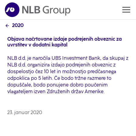
2020
Objava načrtovane izdaje podrejenih obveznic za
uvrstitev v dodatni kapital
NLB d.d. je naročila UBS Investment Bank, da skupaj z
NLB d.d. organizira izdajo podrejenih obveznic z
dospelostjo čez 10 let in možnostjo predčasnega
odpoklica po 5 letih. Če bodo tržne razmere to
dopuščale, bodo ponujene dobro poučenim
vlagateljem izven Združenih držav Amerike.
23. januar 2020