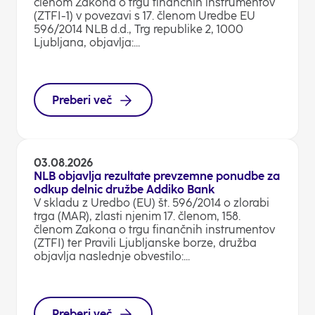
členom Zakona o trgu finančnih instrumentov
(ZTFI-1) v povezavi s 17. členom Uredbe EU
596/2014 NLB d.d., Trg republike 2, 1000
Ljubljana, objavlja:...
Preberi več
03.08.2026
NLB objavlja rezultate prevzemne ponudbe za
odkup delnic družbe Addiko Bank
V skladu z Uredbo (EU) št. 596/2014 o zlorabi
trga (MAR), zlasti njenim 17. členom, 158.
členom Zakona o trgu finančnih instrumentov
(ZTFI) ter Pravili Ljubljanske borze, družba
objavlja naslednje obvestilo:...
Preberi več