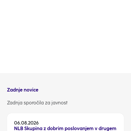
skupščino dosledno upoštevajo vse ukrepe za
zmanjševanje tveganja okužbe s COVID-19 skladno z
vsakokrat veljavnimi predpisi ter priporočili
Nacionalnega inštituta za javno zdravje (NIJZ).
Vljudno opozarjamo, da bo Skupščina delničarjev
NLB d.d. potekala v prostorih Cankarjevega doma v
Ljubljani, kjer v času objave sklica za vstop v njihove
prostore velja pogoj PCT.
Sklic 38. skupščine delničarjev NLB d.d.
Odnosi z vlagatelji
Zadnje novice
Zadnja sporočila za javnost
06.08.2026
NLB Skupina z dobrim poslovanjem v drugem