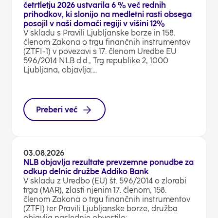
četrtletju 2026 ustvarila 6 % več rednih
prihodkov, ki slonijo na medletni rasti obsega
posojil v naši domači regiji v višini 12%
V skladu s Pravili Ljubljanske borze in 158.
členom Zakona o trgu finančnih instrumentov
(ZTFI-1) v povezavi s 17. členom Uredbe EU
596/2014 NLB d.d., Trg republike 2, 1000
Ljubljana, objavlja:...
Preberi več
03.08.2026
NLB objavlja rezultate prevzemne ponudbe za
odkup delnic družbe Addiko Bank
V skladu z Uredbo (EU) št. 596/2014 o zlorabi
trga (MAR), zlasti njenim 17. členom, 158.
členom Zakona o trgu finančnih instrumentov
(ZTFI) ter Pravili Ljubljanske borze, družba
objavlja naslednje obvestilo:...