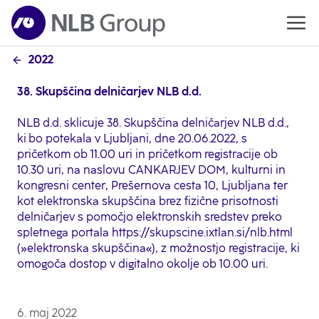
2022
38. Skupščina delničarjev NLB d.d.
NLB d.d. sklicuje 38. Skupščina delničarjev NLB d.d.,
ki bo potekala v Ljubljani, dne 20.06.2022, s
pričetkom ob 11.00 uri in pričetkom registracije ob
10.30 uri, na naslovu CANKARJEV DOM, kulturni in
kongresni center, Prešernova cesta 10, Ljubljana ter
kot elektronska skupščina brez fizične prisotnosti
delničarjev s pomočjo elektronskih sredstev preko
spletnega portala https://skupscine.ixtlan.si/nlb.html
(»elektronska skupščina«), z možnostjo registracije, ki
omogoča dostop v digitalno okolje ob 10.00 uri.
6. maj 2022