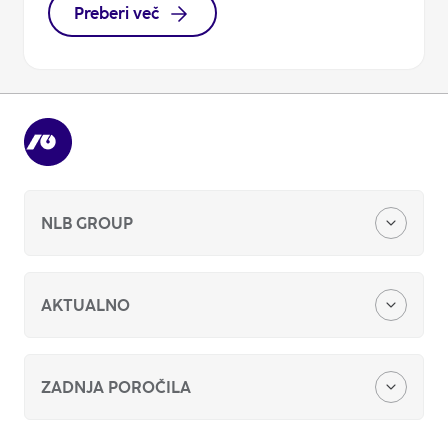
Preberi več
NLB GROUP
O nas
AKTUALNO
Naša zgodba
Finančna poročila
ZADNJA POROČILA
Vlagatelji
Politka trajnostnega razvoja