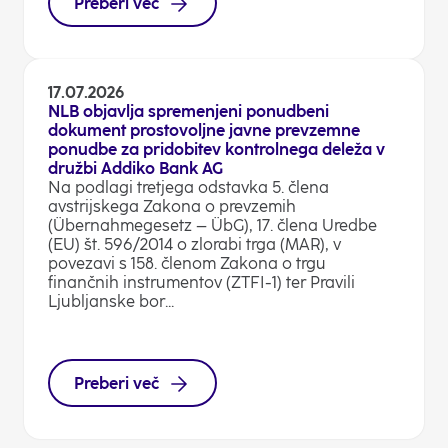
Preberi več
17.07.2026
NLB objavlja spremenjeni ponudbeni
dokument prostovoljne javne prevzemne
ponudbe za pridobitev kontrolnega deleža v
družbi Addiko Bank AG
Na podlagi tretjega odstavka 5. člena
avstrijskega Zakona o prevzemih
(Übernahmegesetz – ÜbG), 17. člena Uredbe
(EU) št. 596/2014 o zlorabi trga (MAR), v
povezavi s 158. členom Zakona o trgu
finančnih instrumentov (ZTFI-1) ter Pravili
Ljubljanske bor...
Preberi več