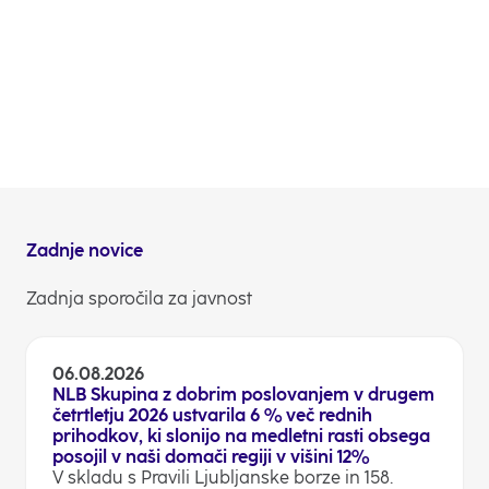
Obvestilo o poslih Uprave NLB z delnico NLBR -
Hedvika Usenik
Obvestilo o poslih Uprave NLB z delnico NLBR -
Andrej Lasič
Odnosi z vlagatelji
Zadnje novice
Zadnja sporočila za javnost
06.08.2026
NLB Skupina z dobrim poslovanjem v drugem
četrtletju 2026 ustvarila 6 % več rednih
prihodkov, ki slonijo na medletni rasti obsega
posojil v naši domači regiji v višini 12%
V skladu s Pravili Ljubljanske borze in 158.