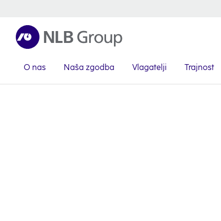
O nas
Naša zgodba
Vlagatelji
Trajnost