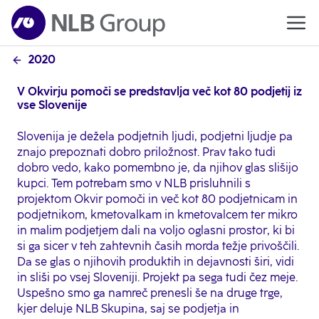
2020
V Okvirju pomoči se predstavlja več kot 80 podjetij iz
vse Slovenije
Slovenija je dežela podjetnih ljudi, podjetni ljudje pa
znajo prepoznati dobro priložnost. Prav tako tudi
dobro vedo, kako pomembno je, da njihov glas slišijo
kupci. Tem potrebam smo v NLB prisluhnili s
projektom Okvir pomoči in več kot 80 podjetnicam in
podjetnikom, kmetovalkam in kmetovalcem ter mikro
in malim podjetjem dali na voljo oglasni prostor, ki bi
si ga sicer v teh zahtevnih časih morda težje privoščili.
Da se glas o njihovih produktih in dejavnosti širi, vidi
in sliši po vsej Sloveniji. Projekt pa sega tudi čez meje.
Uspešno smo ga namreč prenesli še na druge trge,
kjer deluje NLB Skupina, saj se podjetja in