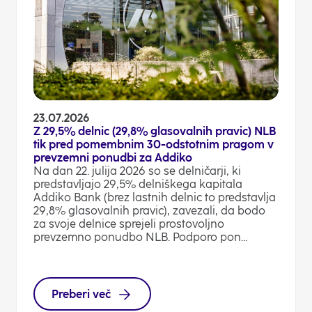
23.07.2026
Z 29,5% delnic (29,8% glasovalnih pravic) NLB
tik pred pomembnim 30-odstotnim pragom v
prevzemni ponudbi za Addiko
Na dan 22. julija 2026 so se delničarji, ki
predstavljajo 29,5% delniškega kapitala
Addiko Bank (brez lastnih delnic to predstavlja
29,8% glasovalnih pravic), zavezali, da bodo
za svoje delnice sprejeli prostovoljno
prevzemno ponudbo NLB. Podporo pon...
Preberi več