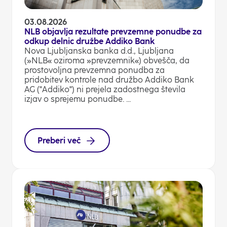
03.08.2026
NLB objavlja rezultate prevzemne ponudbe za
odkup delnic družbe Addiko Bank
Nova Ljubljanska banka d.d., Ljubljana
(»NLB« oziroma »prevzemnik«) obvešča, da
prostovoljna prevzemna ponudba za
pridobitev kontrole nad družbo Addiko Bank
AG ("Addiko") ni prejela zadostnega števila
izjav o sprejemu ponudbe. ...
Preberi več