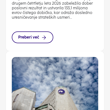
drugem četrtletju leta 2026 zabeležila dober
poslovni rezultat in ustvarila 133,1 milijona
evrov čistega dobička, kar odraža dosledno
uresničevanje strateških usmeri...
Preberi več