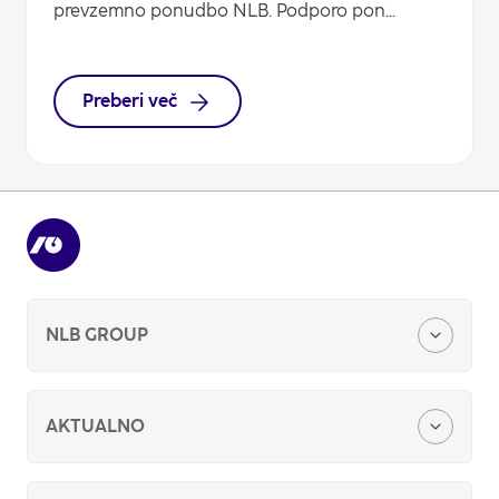
prevzemno ponudbo NLB. Podporo pon...
Preberi več
NLB GROUP
O nas
AKTUALNO
Naša zgodba