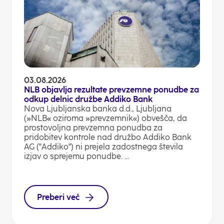
03.08.2026
NLB objavlja rezultate prevzemne ponudbe za
odkup delnic družbe Addiko Bank
Nova Ljubljanska banka d.d., Ljubljana
(»NLB« oziroma »prevzemnik«) obvešča, da
prostovoljna prevzemna ponudba za
pridobitev kontrole nad družbo Addiko Bank
AG ("Addiko") ni prejela zadostnega števila
izjav o sprejemu ponudbe. ...
Preberi več