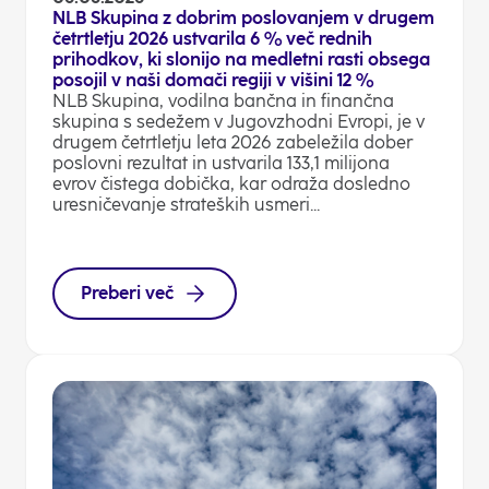
NLB Skupina z dobrim poslovanjem v drugem
četrtletju 2026 ustvarila 6 % več rednih
prihodkov, ki slonijo na medletni rasti obsega
posojil v naši domači regiji v višini 12 %
NLB Skupina, vodilna bančna in finančna
skupina s sedežem v Jugovzhodni Evropi, je v
drugem četrtletju leta 2026 zabeležila dober
poslovni rezultat in ustvarila 133,1 milijona
evrov čistega dobička, kar odraža dosledno
uresničevanje strateških usmeri...
Preberi več