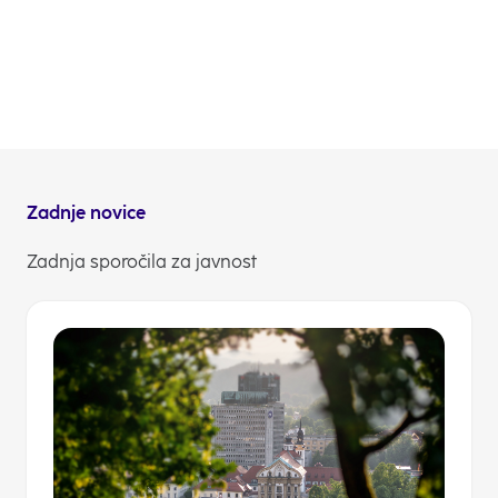
previdnost pa je še vedno na mestu pri ranljivih
skupinah, zato morda ne bo odveč, če svoje dedke
ali babice pred odhodom povprašate ali res
potrebujejo gotovino za plačilo položnic, ali jim jih
lahko plačate kar preko Klikina.
NLB Komuniciranje
Zadnje novice
Zadnja sporočila za javnost