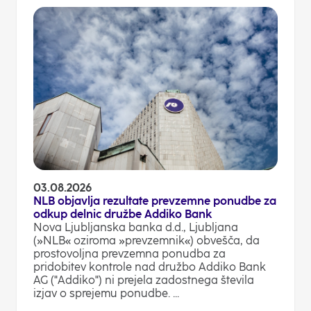
03.08.2026
NLB objavlja rezultate prevzemne ponudbe za
odkup delnic družbe Addiko Bank
Nova Ljubljanska banka d.d., Ljubljana
(»NLB« oziroma »prevzemnik«) obvešča, da
prostovoljna prevzemna ponudba za
pridobitev kontrole nad družbo Addiko Bank
AG ("Addiko") ni prejela zadostnega števila
izjav o sprejemu ponudbe. ...