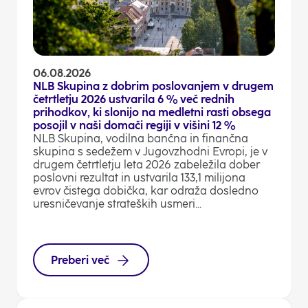
06.08.2026
NLB Skupina z dobrim poslovanjem v drugem
četrtletju 2026 ustvarila 6 % več rednih
prihodkov, ki slonijo na medletni rasti obsega
posojil v naši domači regiji v višini 12 %
NLB Skupina, vodilna bančna in finančna
skupina s sedežem v Jugovzhodni Evropi, je v
drugem četrtletju leta 2026 zabeležila dober
poslovni rezultat in ustvarila 133,1 milijona
evrov čistega dobička, kar odraža dosledno
uresničevanje strateških usmeri...
Preberi več