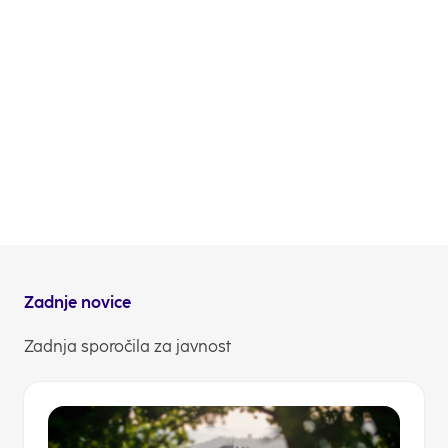
PIN. Rešitev je sicer nadvse preprosta – številko PIN
lahko odslej prejmejo prek sporočila SMS –, a
uporabnikom pride še kako prav, posebej na primer,
če pravo številko PIN morda pozabijo, ko so na
drugem koncu sveta. Da dobijo novo, namreč ne
rabijo obiskati poslovalnice ali pošte pričakati na
domu, ampak vse uredijo kar digitalno,« pojasnjuje
Nataša Colnar, direktorica Razvoja in upravljanja
prodaje v NLB. »Nova rešitev pa ima tudi pomemben
trajnostni vidik, saj se bo z njo zmanjšalo število
papirnih pošiljk,« dodaja.
NLB Komuniciranje
Zadnje novice
Zadnja sporočila za javnost