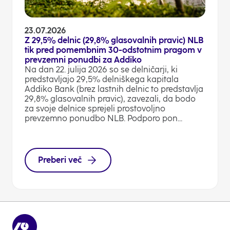
23.07.2026
Z 29,5% delnic (29,8% glasovalnih pravic) NLB
tik pred pomembnim 30-odstotnim pragom v
prevzemni ponudbi za Addiko
Na dan 22. julija 2026 so se delničarji, ki
predstavljajo 29,5% delniškega kapitala
Addiko Bank (brez lastnih delnic to predstavlja
29,8% glasovalnih pravic), zavezali, da bodo
za svoje delnice sprejeli prostovoljno
prevzemno ponudbo NLB. Podporo pon...
Preberi več