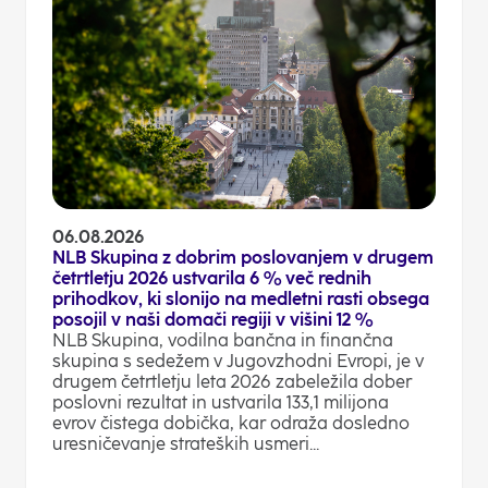
06.08.2026
NLB Skupina z dobrim poslovanjem v drugem
četrtletju 2026 ustvarila 6 % več rednih
prihodkov, ki slonijo na medletni rasti obsega
posojil v naši domači regiji v višini 12 %
NLB Skupina, vodilna bančna in finančna
skupina s sedežem v Jugovzhodni Evropi, je v
drugem četrtletju leta 2026 zabeležila dober
poslovni rezultat in ustvarila 133,1 milijona
evrov čistega dobička, kar odraža dosledno
uresničevanje strateških usmeri...