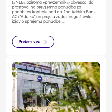
(»NLB« oziroma »prevzemnik«) obvešča, da
prostovoljna prevzemna ponudba za
pridobitev kontrole nad družbo Addiko Bank
AG ("Addiko") ni prejela zadostnega števila
izjav o sprejemu ponudbe. ...
Preberi več