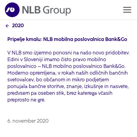
2020
Pripelje kmalu: NLB mobilna poslovalnica Bank&Go
V NLB smo izjemno ponosni na našo novo pridobitev.
Edini v Sloveniji imamo čisto pravo mobilno
poslovalnico – NLB mobilno poslovalnico Bank&Go.
Moderno opremljena, v rokah naših odličnih bančnih
svetovalcev, bo občanom in mikro podjetjem
ponujala bančne storitve, znanje, izkušnje in nasvete,
predvsem pa oseben stik, brez katerega včasih
preprosto ne gre.
6. november 2020