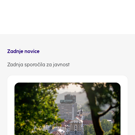
Kdaj pa krene na pot in kje vse se bo NLB mobilna
poslovalnica Bank&Go ustavila, vas bomo seveda
ažurno obveščali.
NLB Komuniciranje
Zadnje novice
Zadnja sporočila za javnost