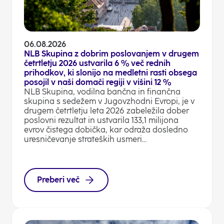
06.08.2026
NLB Skupina z dobrim poslovanjem v drugem
četrtletju 2026 ustvarila 6 % več rednih
prihodkov, ki slonijo na medletni rasti obsega
posojil v naši domači regiji v višini 12 %
NLB Skupina, vodilna bančna in finančna
skupina s sedežem v Jugovzhodni Evropi, je v
drugem četrtletju leta 2026 zabeležila dober
poslovni rezultat in ustvarila 133,1 milijona
evrov čistega dobička, kar odraža dosledno
uresničevanje strateških usmeri...
Preberi več