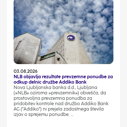
03.08.2026
NLB objavlja rezultate prevzemne ponudbe za
odkup delnic družbe Addiko Bank
Nova Ljubljanska banka d.d., Ljubljana
(»NLB« oziroma »prevzemnik«) obvešča, da
prostovoljna prevzemna ponudba za
pridobitev kontrole nad družbo Addiko Bank
AG ("Addiko") ni prejela zadostnega števila
izjav o sprejemu ponudbe. ...