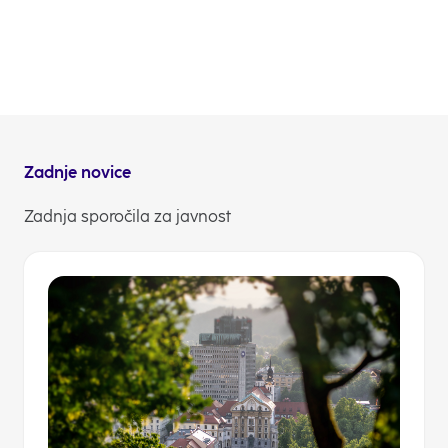
je pristop k NLB Kliku in / ali Klikinu po novem
brezplačen, uporabnina pa enotna – 0,80 EUR za
spletno in mobilno banko. Katere novosti se najbolj
veselite?
NLB Komuniciranje
Zadnje novice
Zadnja sporočila za javnost