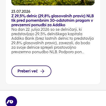
23.07.2026
Z 29,5% delnic (29,8% glasovalnih pravic) NLB
tik pred pomembnim 30-odstotnim pragom v
prevzemni ponudbi za Addiko
Na dan 22. julija 2026 so se delničarji, ki
predstavljajo 29,5% delniškega kapitala
Addiko Bank (brez lastnih delnic to predstavlja
29,8% glasovalnih pravic), zavezali, da bodo
za svoje delnice sprejeli prostovoljno
prevzemno ponudbo NLB. Podporo pon...
Preberi več