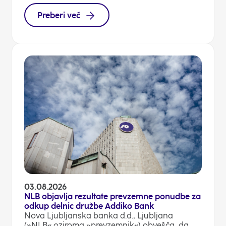
Preberi več
03.08.2026
NLB objavlja rezultate prevzemne ponudbe za
odkup delnic družbe Addiko Bank
Nova Ljubljanska banka d.d., Ljubljana
(»NLB« oziroma »prevzemnik«) obvešča, da