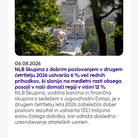
06.08.2026
NLB Skupina z dobrim poslovanjem v drugem
četrtletju 2026 ustvarila 6 % več rednih
prihodkov, ki slonijo na medletni rasti obsega
posojil v naši domači regiji v višini 12 %
NLB Skupina, vodilna bančna in finančna
skupina s sedežem v Jugovzhodni Evropi, je v
drugem četrtletju leta 2026 zabeležila dober
poslovni rezultat in ustvarila 133,1 milijona
evrov čistega dobička, kar odraža dosledno
uresničevanje strateških usmeri...