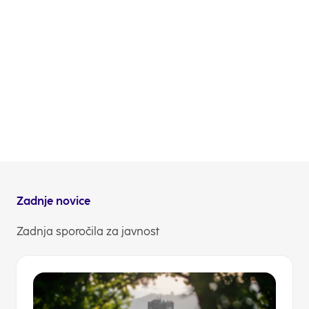
sprememb. Poleg tega so člani uprave NLB
podrobnosti o poslovanju NLB Skupine v letu 2020 in
prevzemu Komercijalne banke a.d. Beograd pojasnili
med spletno predstavitvijo, ki je potekala 24.
februarja (videoposnetek najdete
tukaj
).
Kot je bilo napovedano, bo NLB Skupina revidirano
letno poročilo 2020 in prezentacijo objavila 8. aprila
2021.
NLB Komuniciranje
Zadnje novice
Zadnja sporočila za javnost