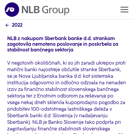
2022
NLB z nakupom Sberbank banke d.d. strankam
zagotovila nemoteno poslovanje in poskrbela za
stabilnost bančnega sektorja
V negotovih okoliščinah, ki so jih zaradi ukrepov proti
matični banki najostreje občutile stranke Sberbank,
se je Nova Ljubljanska banka d.d. kot sistemska
institucija odgovorno in odločno odzvala na nenaden
izziv za finančno stabilnost slovenskega bančnega
sektorja ter z Enotnim odborom za reševanje po
vsega nekaj dneh sklenila kupoprodajno pogodbo za
pridobitev 100-odstotnega lastniškega deleža v
Sberbank banki d.d. Slovenija (v nadaljevanju
Sberbank). NLB je Banko Slovenije tako podprla pri
zagotavljanju finančne stabilnosti slovenskega