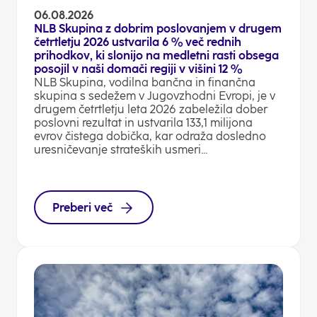
06.08.2026
NLB Skupina z dobrim poslovanjem v drugem
četrtletju 2026 ustvarila 6 % več rednih
prihodkov, ki slonijo na medletni rasti obsega
posojil v naši domači regiji v višini 12 %
NLB Skupina, vodilna bančna in finančna
skupina s sedežem v Jugovzhodni Evropi, je v
drugem četrtletju leta 2026 zabeležila dober
poslovni rezultat in ustvarila 133,1 milijona
evrov čistega dobička, kar odraža dosledno
uresničevanje strateških usmeri...
Preberi več