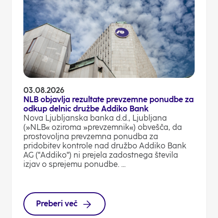
03.08.2026
NLB objavlja rezultate prevzemne ponudbe za
odkup delnic družbe Addiko Bank
Nova Ljubljanska banka d.d., Ljubljana
(»NLB« oziroma »prevzemnik«) obvešča, da
prostovoljna prevzemna ponudba za
pridobitev kontrole nad družbo Addiko Bank
AG ("Addiko") ni prejela zadostnega števila
izjav o sprejemu ponudbe. ...
Preberi več