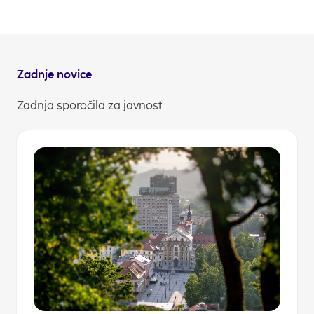
najhitreje zagotovili najboljšo uporabniško izkušnjo
in jim tudi tako sporočili: dobrodošli v NLB Skupini!«
NLB Komuniciranje
Zadnje novice
Zadnja sporočila za javnost