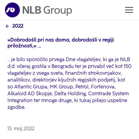
2022
»Dobrodošli pri nas doma, dobrodošli v regiji
priložnosti,« ...
... je bilo sporočilo prvega Dne vlagateljev, ki ga je NLB
d.d. včeraj gostila v Beogradu ter je privabil več kot 150
vlagateljev z vsega sveta, finančnih strokovnjakov,
analitikov, direktorjev ključnih regijskih podjetij, kot
so Atlantic Grupa, MK Group, Petrol, Fortenova,
Alkaloid AD Skopje, Delta Holding, Comtrade System
Integration ter mnoge druge, ki tukaj pišejo uspešne
zgodbe.
13. maj 2022