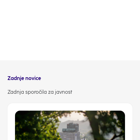
NLB d.d. pridružila mednarodni bančni zvezi za
brezogljično bančništvo Net Zero Banking Alliance, ki
združuje banke s celega sveta, katerih skupni delež
znaša več kot 40 % bilančne vsote svetovnega
bančnega sektorja, ter ki so se zavezale k temu, da
bodo svoje posojilne in naložbene portfelje do leta
2050 uskladile z načelom ničnih emisij toplogrednih
plinov.
NLB Komuniciranje
Zadnje novice
Zadnja sporočila za javnost