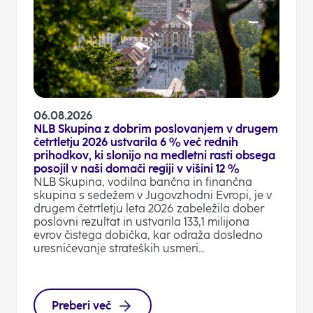
06.08.2026
NLB Skupina z dobrim poslovanjem v drugem
četrtletju 2026 ustvarila 6 % več rednih
prihodkov, ki slonijo na medletni rasti obsega
posojil v naši domači regiji v višini 12 %
NLB Skupina, vodilna bančna in finančna
skupina s sedežem v Jugovzhodni Evropi, je v
drugem četrtletju leta 2026 zabeležila dober
poslovni rezultat in ustvarila 133,1 milijona
evrov čistega dobička, kar odraža dosledno
uresničevanje strateških usmeri...
Preberi več