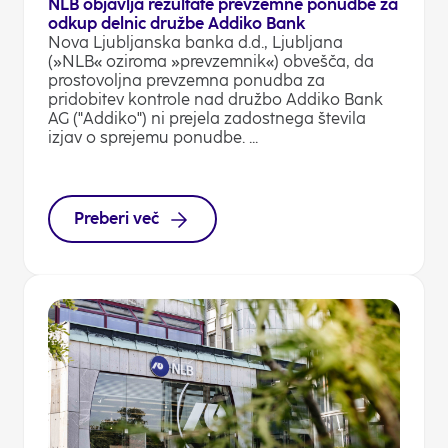
NLB objavlja rezultate prevzemne ponudbe za
odkup delnic družbe Addiko Bank
Nova Ljubljanska banka d.d., Ljubljana
(»NLB« oziroma »prevzemnik«) obvešča, da
prostovoljna prevzemna ponudba za
pridobitev kontrole nad družbo Addiko Bank
AG ("Addiko") ni prejela zadostnega števila
izjav o sprejemu ponudbe. ...
Preberi več