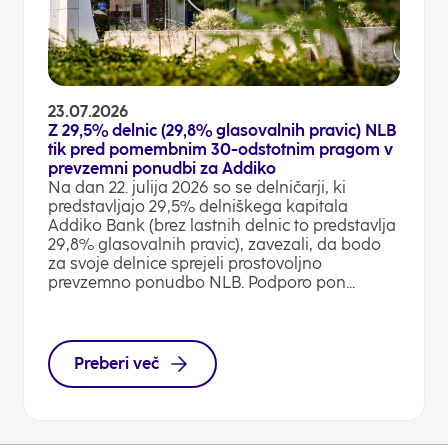
23.07.2026
Z 29,5% delnic (29,8% glasovalnih pravic) NLB
tik pred pomembnim 30-odstotnim pragom v
prevzemni ponudbi za Addiko
Na dan 22. julija 2026 so se delničarji, ki
predstavljajo 29,5% delniškega kapitala
Addiko Bank (brez lastnih delnic to predstavlja
29,8% glasovalnih pravic), zavezali, da bodo
za svoje delnice sprejeli prostovoljno
prevzemno ponudbo NLB. Podporo pon...
Preberi več