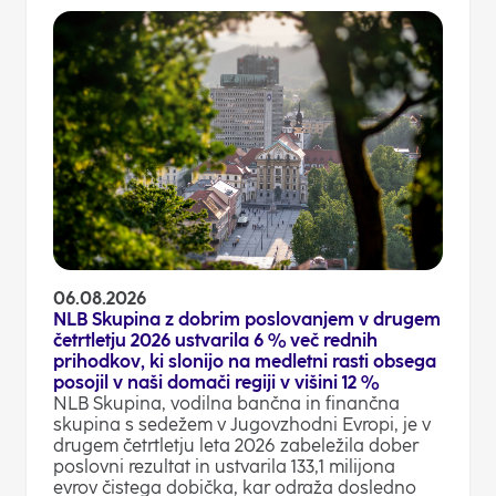
06.08.2026
NLB Skupina z dobrim poslovanjem v drugem
četrtletju 2026 ustvarila 6 % več rednih
prihodkov, ki slonijo na medletni rasti obsega
posojil v naši domači regiji v višini 12 %
NLB Skupina, vodilna bančna in finančna
skupina s sedežem v Jugovzhodni Evropi, je v
drugem četrtletju leta 2026 zabeležila dober
poslovni rezultat in ustvarila 133,1 milijona
evrov čistega dobička, kar odraža dosledno