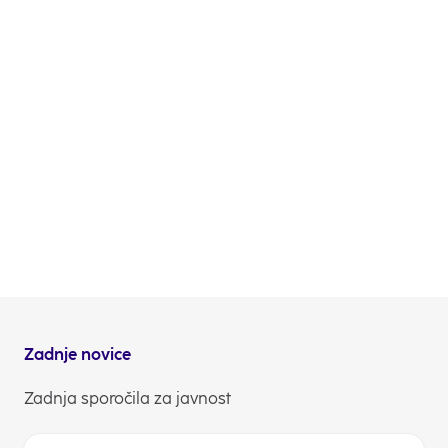
bankarium@nlb.si
. Za en termin se lahko prijavi
največ 20 udeležencev.
Bankarium, Muzej bančništva Slovenije, ki je svoja
vrata odprl junija lani, obiskovalcem omogoča
pregled 200-letne zgodovine bančništva na
Slovenskem, izkušnje bančnih praks in deli finančno
znanje. Obiščete ga lahko vsak dan od torka do
nedelje od 10. do 18. ure na samem središču Ljubljane
– na Čopovi 3.
Vabljeni v Bankarium!
NLB Komuniciranje
Zadnje novice
Zadnja sporočila za javnost