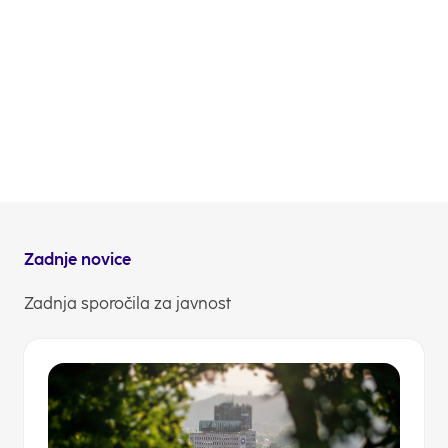
uporabljali začasno, do integracije današnje
Sberbank d.d. Slovenija v NLB d.d.. Takšni postopki
navadno trajajo kako leto.«
Vsekakor pa so naša prva skrb stranke in zaposleni v
Sberbank, ki jim izrekamo toplo dobrodošlico. V NLB
smo ponosni, da smo se odločno odzvali na
nenaden izziv za finančno stabilnost slovenskega
bančnega sektorja.
NLB Komuniciranje
Zadnje novice
Zadnja sporočila za javnost