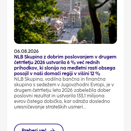
06.08.2026
NLB Skupina z dobrim poslovanjem v drugem
četrtletju 2026 ustvarila 6 % več rednih
prihodkov, ki slonijo na medletni rasti obsega
posojil v naši domači regiji v višini 12 %
NLB Skupina, vodilna bančna in finančna
skupina s sedežem v Jugovzhodni Evropi, je v
drugem četrtletju leta 2026 zabeležila dober
poslovni rezultat in ustvarila 133,1 milijona
evrov čistega dobička, kar odraža dosledno
uresničevanje strateških usmeri...
Preberi več