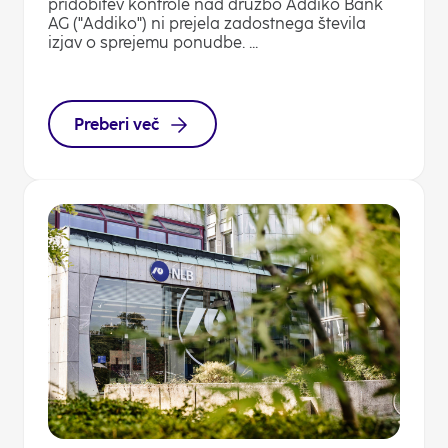
pridobitev kontrole nad družbo Addiko Bank
AG ("Addiko") ni prejela zadostnega števila
izjav o sprejemu ponudbe. ...
Preberi več