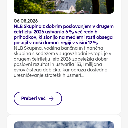
06.08.2026
NLB Skupina z dobrim poslovanjem v drugem
četrtletju 2026 ustvarila 6 % več rednih
prihodkov, ki slonijo na medletni rasti obsega
posojil v naši domači regiji v višini 12 %
NLB Skupina, vodilna bančna in finančna
skupina s sedežem v Jugovzhodni Evropi, je v
drugem četrtletju leta 2026 zabeležila dober
poslovni rezultat in ustvarila 133,1 milijona
evrov čistega dobička, kar odraža dosledno
uresničevanje strateških usmeri...
Preberi več