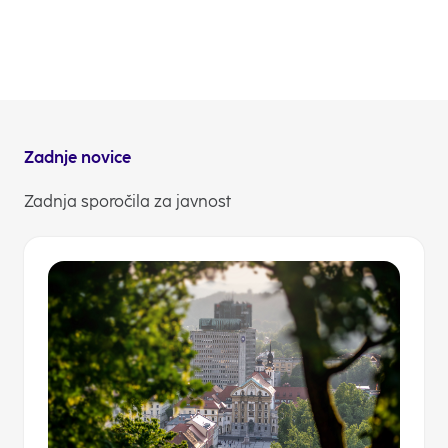
Mariboru vozilo 150 koles odetih v barve in sporočila
NLB banke. In da bodo tudi Mariborčani spoznali, da
je NLB vedno bolj doma tudi v Mariboru.
NLB Komuniciranje
Zadnje novice
Zadnja sporočila za javnost