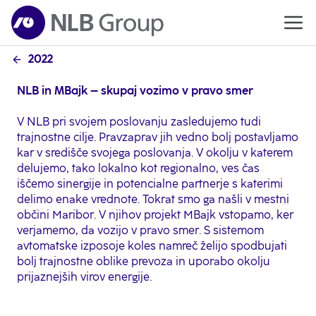
2022
NLB in MBajk – skupaj vozimo v pravo smer
V NLB pri svojem poslovanju zasledujemo tudi
trajnostne cilje. Pravzaprav jih vedno bolj postavljamo
kar v središče svojega poslovanja. V okolju v katerem
delujemo, tako lokalno kot regionalno, ves čas
iščemo sinergije in potencialne partnerje s katerimi
delimo enake vrednote. Tokrat smo ga našli v mestni
občini Maribor. V njihov projekt MBajk vstopamo, ker
verjamemo, da vozijo v pravo smer. S sistemom
avtomatske izposoje koles namreč želijo spodbujati
bolj trajnostne oblike prevoza in uporabo okolju
prijaznejših virov energije.