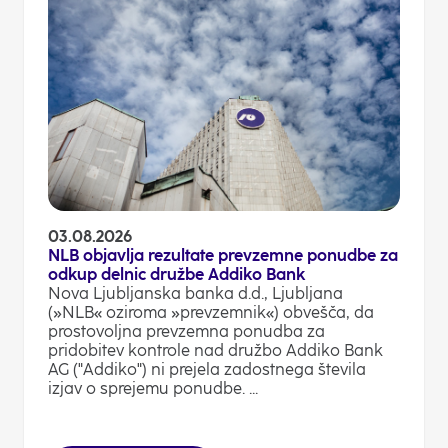
03.08.2026
NLB objavlja rezultate prevzemne ponudbe za
odkup delnic družbe Addiko Bank
Nova Ljubljanska banka d.d., Ljubljana
(»NLB« oziroma »prevzemnik«) obvešča, da
prostovoljna prevzemna ponudba za
pridobitev kontrole nad družbo Addiko Bank
AG ("Addiko") ni prejela zadostnega števila
izjav o sprejemu ponudbe. ...