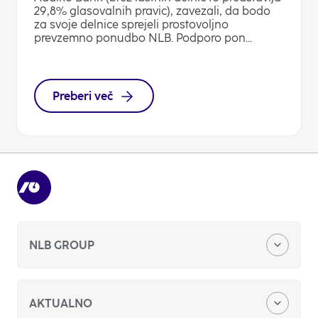
29,8% glasovalnih pravic), zavezali, da bodo
za svoje delnice sprejeli prostovoljno
prevzemno ponudbo NLB. Podporo pon...
Preberi več
NLB GROUP
O nas
AKTUALNO