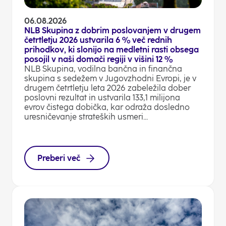
06.08.2026
NLB Skupina z dobrim poslovanjem v drugem
četrtletju 2026 ustvarila 6 % več rednih
prihodkov, ki slonijo na medletni rasti obsega
posojil v naši domači regiji v višini 12 %
NLB Skupina, vodilna bančna in finančna
skupina s sedežem v Jugovzhodni Evropi, je v
drugem četrtletju leta 2026 zabeležila dober
poslovni rezultat in ustvarila 133,1 milijona
evrov čistega dobička, kar odraža dosledno
uresničevanje strateških usmeri...
Preberi več