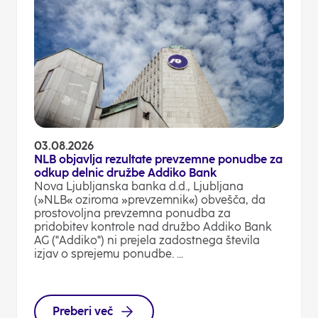
03.08.2026
NLB objavlja rezultate prevzemne ponudbe za
odkup delnic družbe Addiko Bank
Nova Ljubljanska banka d.d., Ljubljana
(»NLB« oziroma »prevzemnik«) obvešča, da
prostovoljna prevzemna ponudba za
pridobitev kontrole nad družbo Addiko Bank
AG ("Addiko") ni prejela zadostnega števila
izjav o sprejemu ponudbe. ...
Preberi več