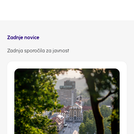
V primeru, da se kje zatakne, smo strankam vselej na
voljo na 01 477 2030 ali na info@nlb.si.
NLB Komuniciranje
Zadnje novice
Zadnja sporočila za javnost