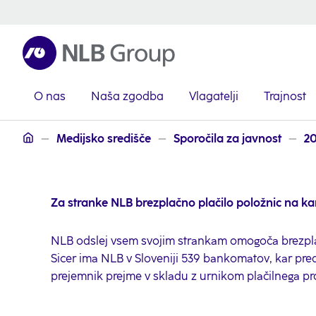
O nas
Naša zgodba
Vlagatelji
Trajnost
NLB Skupina
Medijsko središče
Sporočila za javnost
2
Za stranke NLB brezplačno plačilo položnic na ka
NLB odslej vsem svojim strankam omogoča brezpla
Sicer ima NLB v Sloveniji 539 bankomatov, kar pre
prejemnik prejme v skladu z urnikom plačilnega pr