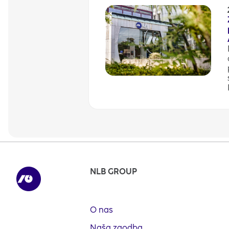
NLB GROUP
O nas
Naša zgodba