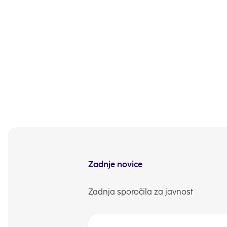
UPN in ponovite vse n
Četudi je plačilo pol
bančnike v najbližji po
Bank&Go, pa vam bodo t
Strankam NLB in N Ban
bankomatov v Sloveniji
Jugovzhodne Evrope.
NLB Komuniciranje
Zadnje novice
Zadnja sporočila za javnost