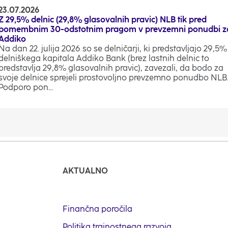
23.07.2026
Z 29,5% delnic (29,8% glasovalnih pravic) NLB tik pred
pomembnim 30-odstotnim pragom v prevzemni ponudbi z
Addiko
Na dan 22. julija 2026 so se delničarji, ki predstavljajo 29,5%
delniškega kapitala Addiko Bank (brez lastnih delnic to
predstavlja 29,8% glasovalnih pravic), zavezali, da bodo za
svoje delnice sprejeli prostovoljno prevzemno ponudbo NLB
Podporo pon...
AKTUALNO
Finančna poročila
Politika trajnostnega razvoja