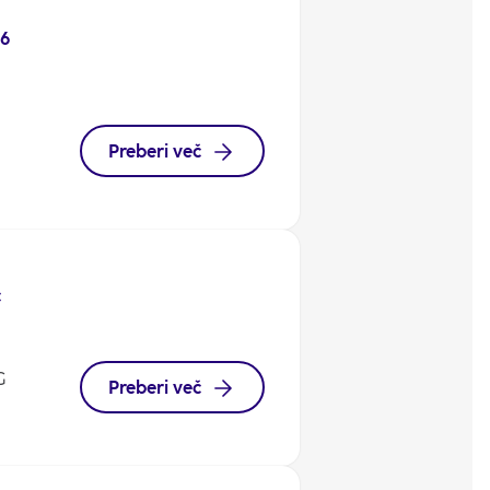
26
Preberi več
c
G
Preberi več