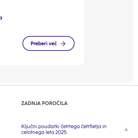
a
Preberi več
.
ZADNJA POROČILA
Ključni poudarki četrtega četrtletja in
celotnega leta 2025