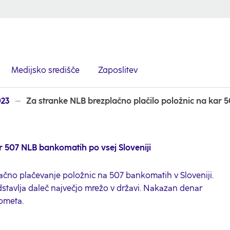
Medijsko središče
Zaposlitev
023
Za stranke NLB brezplačno plačilo položnic na kar 
r 507 NLB bankomatih po vsej Sloveniji
čno plačevanje položnic na 507 bankomatih v Sloveniji.
dstavlja daleč največjo mrežo v državi. Nakazan denar
ometa.