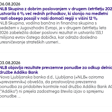
06.08.2026
NLB Skupina z dobrim poslovanjem v drugem četrtletju 20
ustvarila 6 % več rednih prihodkov, ki slonijo na medletni
rasti obsega posojil v naši domači regiji v višini 12 %
NLB Skupina, vodilna bančna in finančna skupina s
sedežem v Jugovzhodni Evropi, je v drugem četrtletju leta
2026 zabeležila dober poslovni rezultat in ustvarila 133,1
milijona evrov čistega dobička, kar odraža dosledno
uresničevanje strateških usmeri...
03.08.2026
NLB objavlja rezultate prevzemne ponudbe za odkup delni
družbe Addiko Bank
Nova Ljubljanska banka d.d., Ljubljana (»NLB« oziroma
»prevzemnik«) obvešča, da prostovoljna prevzemna
ponudba za pridobitev kontrole nad družbo Addiko Bank A
("Addiko") ni prejela zadostnega števila izjav o sprejemu
ponudbe. ...