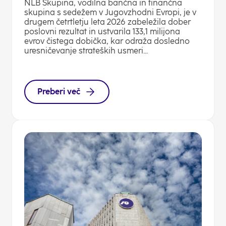
NLB Skupina, vodilna bančna in finančna
skupina s sedežem v Jugovzhodni Evropi, je v
drugem četrtletju leta 2026 zabeležila dober
poslovni rezultat in ustvarila 133,1 milijona
evrov čistega dobička, kar odraža dosledno
uresničevanje strateških usmeri...
Preberi več