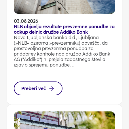
03.08.2026
NLB objavlja rezultate prevzemne ponudbe za
odkup delnic družbe Addiko Bank
Nova Ljubljanska banka d.d., Ljubljana
(»NLB« oziroma »prevzemnik«) obvešča, da
prostovoljna prevzemna ponudba za
pridobitev kontrole nad družbo Addiko Bank
AG ("Addiko") ni prejela zadostnega števila
izjav o sprejemu ponudbe. ...
Preberi več