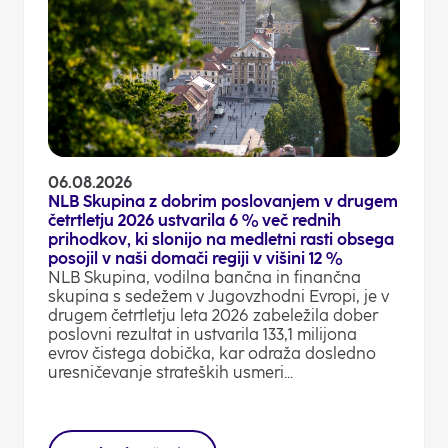
06.08.2026
NLB Skupina z dobrim poslovanjem v drugem
četrtletju 2026 ustvarila 6 % več rednih
prihodkov, ki slonijo na medletni rasti obsega
posojil v naši domači regiji v višini 12 %
NLB Skupina, vodilna bančna in finančna
skupina s sedežem v Jugovzhodni Evropi, je v
drugem četrtletju leta 2026 zabeležila dober
poslovni rezultat in ustvarila 133,1 milijona
evrov čistega dobička, kar odraža dosledno
uresničevanje strateških usmeri...