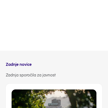
kakovost storitev, s čimer bomo dvigovali tudi
zaupanje v celotno NLB Skupino. Prepoznavnost
tega kanala, predvsem NLB video klica, pa
predstavlja izjemno storitev, ki je ključni element
pri izgradnji ugleda NLB.
Mirella Miškić
direktorica NLB Kontaktnega centra
NLB Komuniciranje
Zadnje novice
Zadnja sporočila za javnost