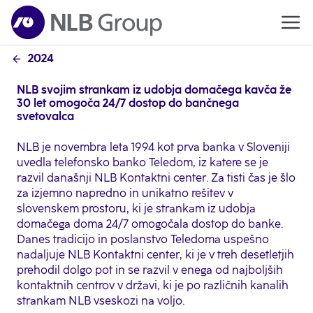
2024
NLB svojim strankam iz udobja domačega kavča že
30 let omogoča 24/7 dostop do bančnega
svetovalca
NLB je novembra leta 1994 kot prva banka v Sloveniji
uvedla telefonsko banko Teledom, iz katere se je
razvil današnji NLB Kontaktni center. Za tisti čas je šlo
za izjemno napredno in unikatno rešitev v
slovenskem prostoru, ki je strankam iz udobja
domačega doma 24/7 omogočala dostop do banke.
Danes tradicijo in poslanstvo Teledoma uspešno
nadaljuje NLB Kontaktni center, ki je v treh desetletjih
prehodil dolgo pot in se razvil v enega od najboljših
kontaktnih centrov v državi, ki je po različnih kanalih
strankam NLB vseskozi na voljo.