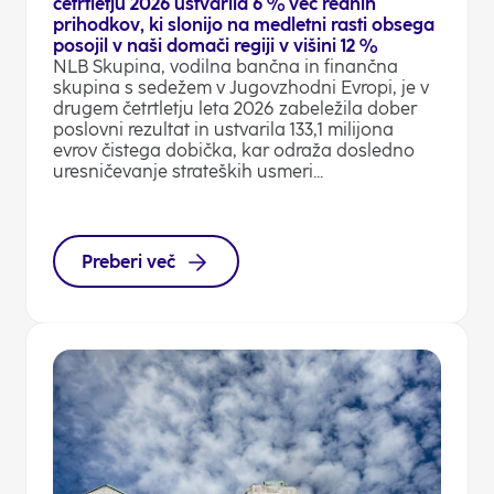
četrtletju 2026 ustvarila 6 % več rednih
prihodkov, ki slonijo na medletni rasti obsega
posojil v naši domači regiji v višini 12 %
NLB Skupina, vodilna bančna in finančna
skupina s sedežem v Jugovzhodni Evropi, je v
drugem četrtletju leta 2026 zabeležila dober
poslovni rezultat in ustvarila 133,1 milijona
evrov čistega dobička, kar odraža dosledno
uresničevanje strateških usmeri...
Preberi več