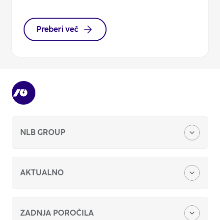
Preberi več
NLB GROUP
O nas
AKTUALNO
Naša zgodba
Finančna poročila
ZADNJA POROČILA