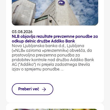
03.08.2026
NLB objavlja rezultate prevzemne ponudbe za
odkup delnic družbe Addiko Bank
Nova Ljubljanska banka d.d., Ljubljana
(»NLB« oziroma »prevzemnik«) obvešča, da
prostovoljna prevzemna ponudba za
pridobitev kontrole nad družbo Addiko Bank
AG ("Addiko") ni prejela zadostnega števila
izjav o sprejemu ponudbe. ...
Preberi več