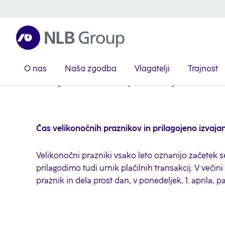
O nas
Naša zgodba
Vlagatelji
Trajnost
NLB Skupina
Medijsko središče
Sporočila za javnost
2
Čas velikonočnih praznikov in prilagojeno izvajanj
Velikonočni prazniki vsako leto oznanijo začetek 
prilagodimo tudi urnik plačilnih transakcij. V večin
praznik in dela prost dan, v ponedeljek, 1. aprila, pa