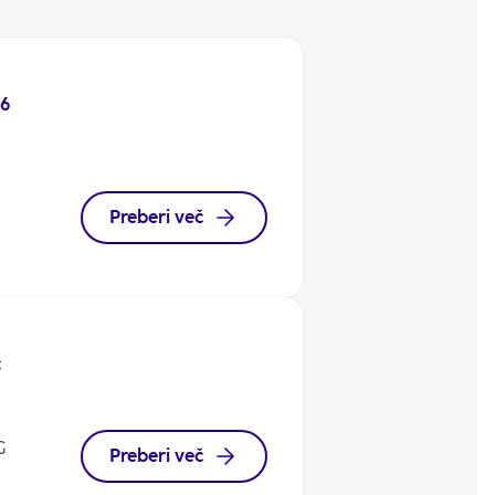
26
Preberi več
c
G
Preberi več