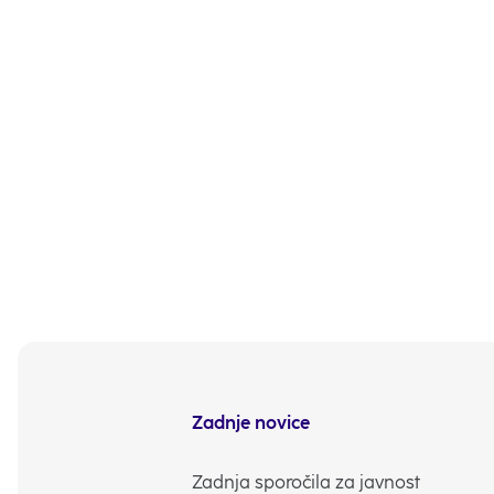
takojšnja plačila Flik
takojšnja plačila prek 
dosegljiva,
domača in čezmejna plač
Ostala domača plačila
Vse podrobnosti o izva
Želimo vam prijetne pr
NLB Komuniciranje
Zadnje novice
Zadnja sporočila za javnost