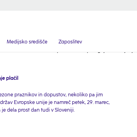
Medijsko središče
Zaposlitev
024
Čas velikonočnih praznikov in prilagojeno izvajanje 
e plačil
sezone praznikov in dopustov, nekoliko pa jim
i držav Evropske unije je namreč petek, 29. marec,
 je dela prost dan tudi v Sloveniji.