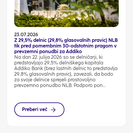
23.07.2026
Z 29,5% delnic (29,8% glasovalnih pravic) NLB
tik pred pomembnim 30-odstotnim pragom v
prevzemni ponudbi za Addiko
Na dan 22. julija 2026 so se delničarji, ki
predstavljajo 29,5% delniškega kapitala
Addiko Bank (brez lastnih delnic to predstavlja
29,8% glasovalnih pravic), zavezali, da bodo
za svoje delnice sprejeli prostovoljno
prevzemno ponudbo NLB. Podporo pon...
Preberi več