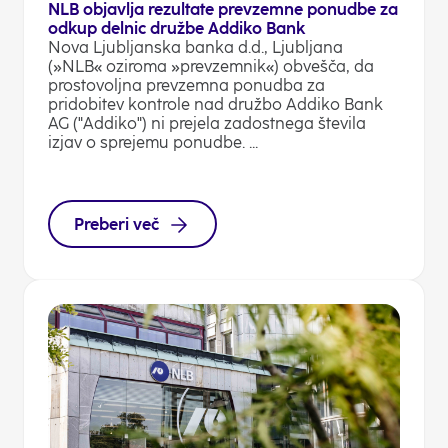
NLB objavlja rezultate prevzemne ponudbe za
odkup delnic družbe Addiko Bank
Nova Ljubljanska banka d.d., Ljubljana
(»NLB« oziroma »prevzemnik«) obvešča, da
prostovoljna prevzemna ponudba za
pridobitev kontrole nad družbo Addiko Bank
AG ("Addiko") ni prejela zadostnega števila
izjav o sprejemu ponudbe. ...
Preberi več