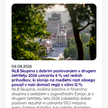
06.08.2026
NLB Skupina z dobrim poslovanjem v drugem
četrtletju 2026 ustvarila 6 % več rednih
prihodkov, ki slonijo na medletni rasti obsega
posojil v naši domači regiji v višini 12 %
NLB Skupina, vodilna bančna in finančna
skupina s sedežem v Jugovzhodni Evropi, je v
drugem četrtletju leta 2026 zabeležila dober
poslovni rezultat in ustvarila 133,1 milijona
evrov čistega dobička, kar odraža dosledno