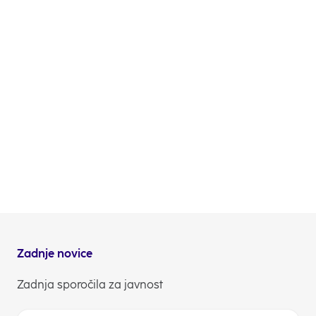
prejemkov članov Nadzornega sveta NLB d.d. in
članov Uprave NLB d.d., Politiko zagotavljanja
raznolikosti upravljalnega organa in višjega vodstva
v NLB d.d., Politiko izbora primernih kandidatov za
člana Nadzornega sveta NLB d.d. ter spremembe
Določitve izplačil članom Nadzornega sveta NLB d.d.
in njegovim komisijam.
Vsi sprejeti sklepi, skupaj z izidom glasovanja, so na
voljo na
spletni strani banke
.
NLB Komuniciranje
Zadnje novice
Zadnja sporočila za javnost