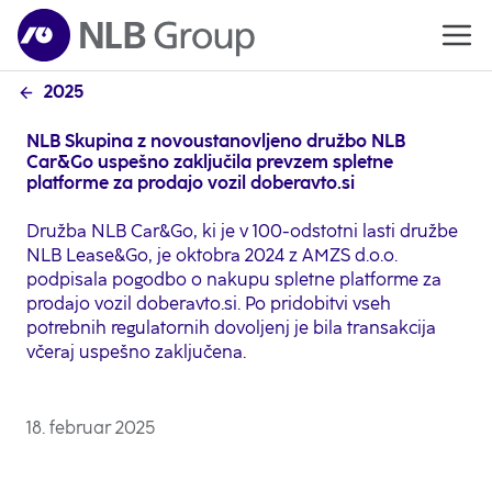
2025
NLB Skupina z novoustanovljeno družbo NLB
Car&Go uspešno zaključila prevzem spletne
platforme za prodajo vozil doberavto.si
Družba NLB Car&Go, ki je v 100-odstotni lasti družbe
NLB Lease&Go, je oktobra 2024 z AMZS d.o.o.
podpisala pogodbo o nakupu spletne platforme za
prodajo vozil doberavto.si. Po pridobitvi vseh
potrebnih regulatornih dovoljenj je bila transakcija
včeraj uspešno zaključena.
18. februar 2025