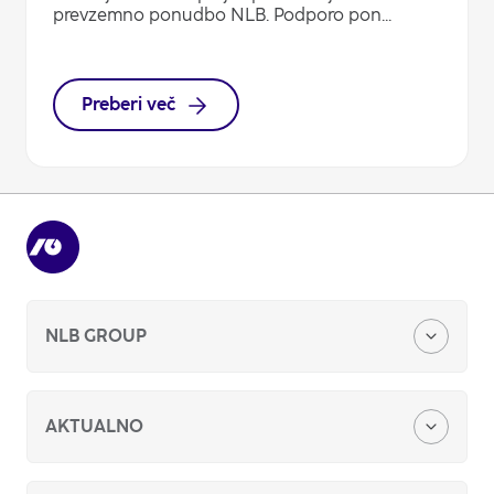
prevzemno ponudbo NLB. Podporo pon...
Preberi več
NLB GROUP
O nas
AKTUALNO
Naša zgodba