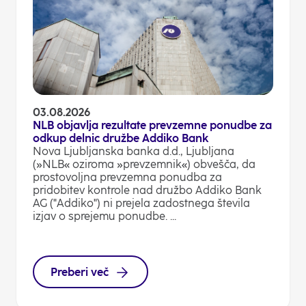
03.08.2026
NLB objavlja rezultate prevzemne ponudbe za
odkup delnic družbe Addiko Bank
Nova Ljubljanska banka d.d., Ljubljana
(»NLB« oziroma »prevzemnik«) obvešča, da
prostovoljna prevzemna ponudba za
pridobitev kontrole nad družbo Addiko Bank
AG ("Addiko") ni prejela zadostnega števila
izjav o sprejemu ponudbe. ...
Preberi več