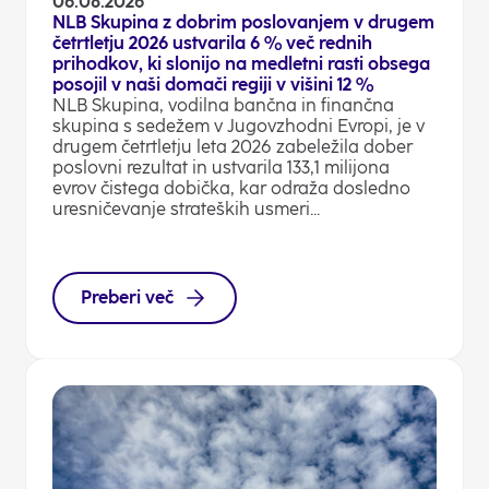
06.08.2026
NLB Skupina z dobrim poslovanjem v drugem
četrtletju 2026 ustvarila 6 % več rednih
prihodkov, ki slonijo na medletni rasti obsega
posojil v naši domači regiji v višini 12 %
NLB Skupina, vodilna bančna in finančna
skupina s sedežem v Jugovzhodni Evropi, je v
drugem četrtletju leta 2026 zabeležila dober
poslovni rezultat in ustvarila 133,1 milijona
evrov čistega dobička, kar odraža dosledno
uresničevanje strateških usmeri...
Preberi več