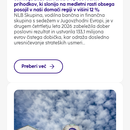
prihodkov, ki slonijo na medletni rasti obsega
posojil v naši domači regiji v višini 12 %
NLB Skupina, vodilna bančna in finančna
skupina s sedežem v Jugovzhodni Evropi, je v
drugem četrtletju leta 2026 zabeležila dober
poslovni rezultat in ustvarila 133,1 milijona
evrov čistega dobička, kar odraža dosledno
uresničevanje strateških usmeri...
Preberi več