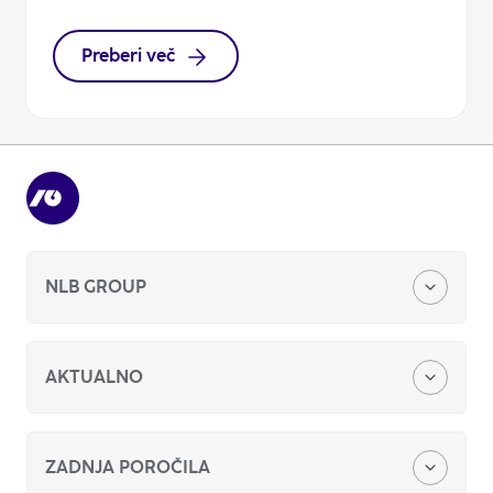
Preberi več
NLB GROUP
O nas
AKTUALNO
Naša zgodba
Finančna poročila
ZADNJA POROČILA
Vlagatelji