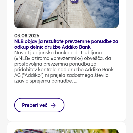
03.08.2026
NLB objavlja rezultate prevzemne ponudbe za
odkup delnic družbe Addiko Bank
Nova Ljubljanska banka d.d., Ljubljana
(»NLB« oziroma »prevzemnik«) obvešča, da
prostovoljna prevzemna ponudba za
pridobitev kontrole nad družbo Addiko Bank
AG ("Addiko") ni prejela zadostnega števila
izjav o sprejemu ponudbe. ...
Preberi več