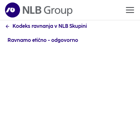
Kodeks ravnanja v NLB Skupini
Ravnamo etično - odgovorno
Ravnamo odgovorno in v skladu s
pooblastili
Vsak zaposleni v NLB Skupini je pri svojem
poslovanju zavezan k najvišjim standardom moralne